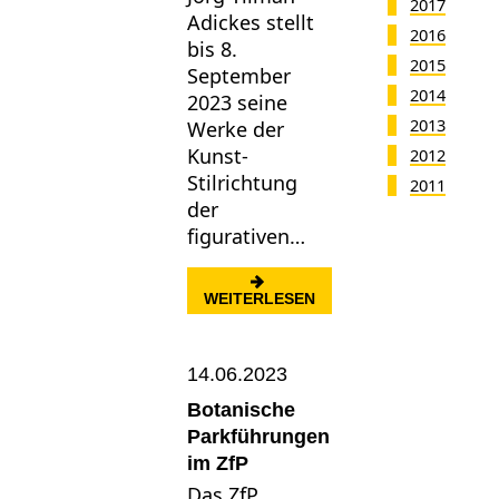
2017
Adickes stellt
2016
bis 8.
2015
September
2014
2023 seine
2013
Werke der
Kunst-
2012
Stilrichtung
2011
der
figurativen…
: LANDSCHAFTSPANORA
WEITERLESEN
14.06.2023
Botanische
Parkführungen
im ZfP
Das ZfP