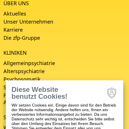
ÜBER UNS
Aktuelles
Unser Unternehmen
Karriere
Die zfp-Gruppe
KLINIKEN
Allgemeinpsychiatrie
Alterspsychiatrie
Psychosomatik
Suchttherapie
Diese Website
Fachbereich für Empfang, Erstberatung,
benutzt Cookies!
Aufnahme und Entwicklungsverzögerung (FBE)
Wir setzen Cookies ein. Einige davon sind für den Betrieb
der Website notwendig. Andere helfen uns, Ihnen ein
verbessertes Informationsangebot zu bieten. Da uns
STANDORTE
Datenschutz sehr wichtig ist, entscheiden Sie bitte selbst
über den Umfang des Einsatzes bei Ihrem Besuch.
Winnenden
Stimmen Sie entweder dem Einsatz aller von uns