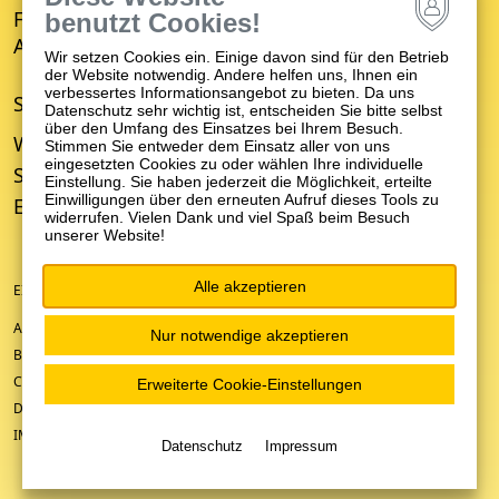
Fachbereich für Empfang, Erstberatung,
benutzt Cookies!
Aufnahme und Entwicklungsverzögerung (FBE)
Wir setzen Cookies ein. Einige davon sind für den Betrieb
der Website notwendig. Andere helfen uns, Ihnen ein
verbessertes Informationsangebot zu bieten. Da uns
STANDORTE
Datenschutz sehr wichtig ist, entscheiden Sie bitte selbst
über den Umfang des Einsatzes bei Ihrem Besuch.
Winnenden
Stimmen Sie entweder dem Einsatz aller von uns
eingesetzten Cookies zu oder wählen Ihre individuelle
Schwäbisch Gmünd
Einstellung. Sie haben jederzeit die Möglichkeit, erteilte
Einwilligungen über den erneuten Aufruf dieses Tools zu
Ellwangen
widerrufen. Vielen Dank und viel Spaß beim Besuch
unserer Website!
Alle akzeptieren
EIN UNTERNEHMEN DER ZFP-GRUPPE BADEN-WÜRTTEMBERG
ANFAHRT/KONTAKT
Nur notwendige akzeptieren
BARRIEREFREIHEIT
COOKIE-EINSTELLUNGEN
Erweiterte Cookie-Einstellungen
DATENSCHUTZ
IMPRESSUM
Datenschutz
Impressum