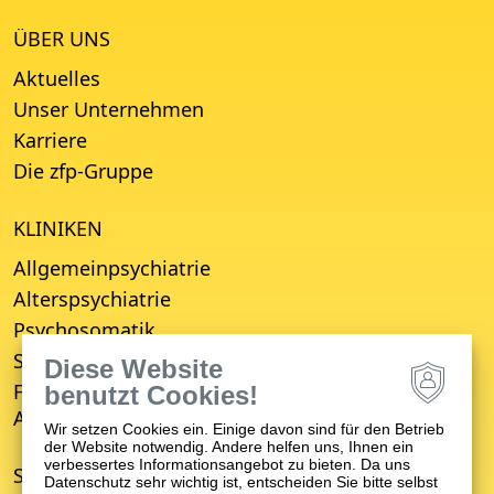
ÜBER UNS
Aktuelles
Unser Unternehmen
Karriere
Die zfp-Gruppe
KLINIKEN
Allgemeinpsychiatrie
Alterspsychiatrie
Psychosomatik
Suchttherapie
Diese Website
Fachbereich für Empfang, Erstberatung,
benutzt Cookies!
Aufnahme und Entwicklungsverzögerung (FBE)
Wir setzen Cookies ein. Einige davon sind für den Betrieb
der Website notwendig. Andere helfen uns, Ihnen ein
verbessertes Informationsangebot zu bieten. Da uns
STANDORTE
Datenschutz sehr wichtig ist, entscheiden Sie bitte selbst