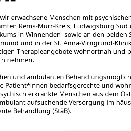
n wir erwachsene Menschen mit psychisch
mten Rems-Murr-Kreis, Ludwigsburg Süd 
ikums in Winnenden sowie an den beiden 
münd und in der St. Anna-Virngrund-Klini
eitigen Therapieangebote wohnortnah und 
ch nehmen.
schen und ambulanten Behandlungsmöglichk
re Patient*innen bedarfsgerechte und wohn
 psychisch erkrankte Menschen aus dem Os
 ambulant aufsuchende Versorgung im häus
ente Behandlung (StäB).