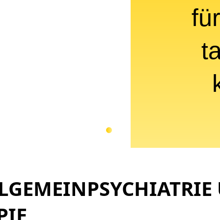
fü
t
LLGEMEINPSYCHIATRIE
PIE