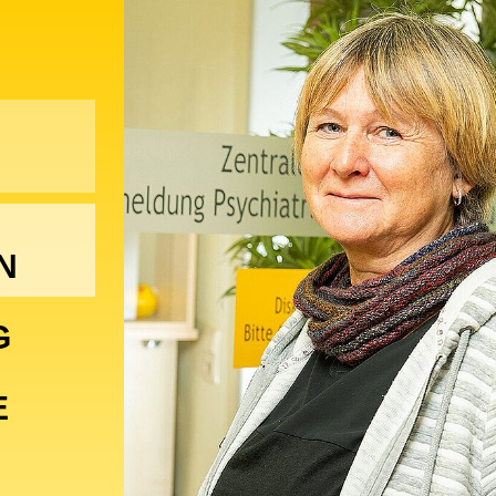
N
G
E