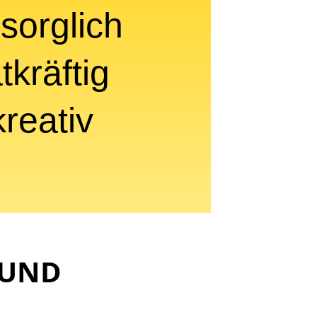
rsorglich
atkräftig
kreativ
 UND