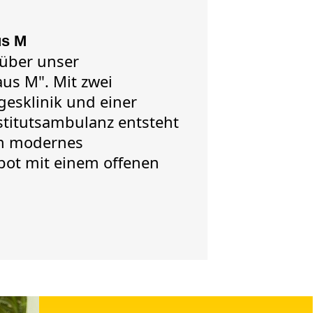
us M
 über unser
us M". Mit zwei
gesklinik und einer
stitutsambulanz entsteht
in modernes
ot mit einem offenen