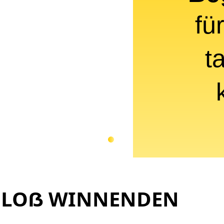
fü
t
HLOẞ WINNENDEN