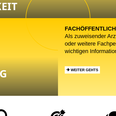
EIT
FACHÖFFENTLICH
Als zuweisender Arz
oder weitere Fachper
wichtigen Informatio
G
WEITER GEHTS