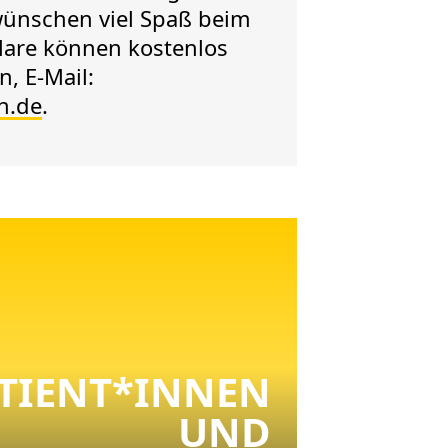
wünschen viel Spaß beim
lare können kostenlos
, E-Mail:
n.de
.
TIENT*INNEN
UND