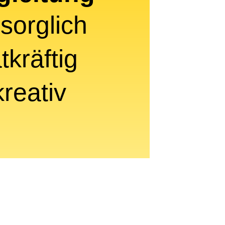
rsorglich
atkräftig
kreativ