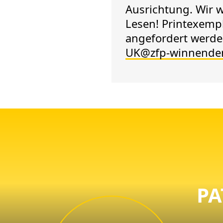
Ausrichtung. Wir 
Lesen! Printexemp
angefordert werden
UK
@
zfp-winnende
PA