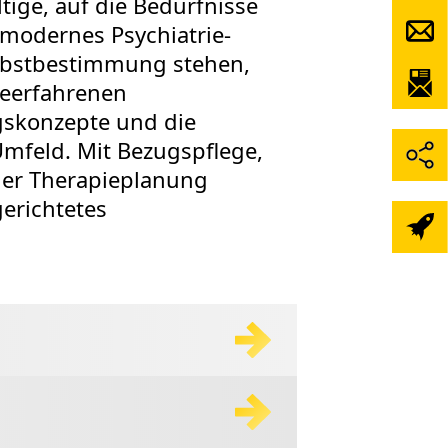
tige, auf die Bedürfnisse
 modernes Psychiatrie-
elbstbestimmung stehen,
ieerfahrenen
gskonzepte und die
mfeld. Mit Bezugspflege,
ler Therapieplanung
gerichtetes