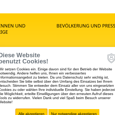
*INNEN UND
BEVÖLKERUNG UND PRES
IGE
Diese Website
STANDORTE
benutzt Cookies!
Wir setzen Cookies ein. Einige davon sind für den Betrieb der Website
notwendig. Andere helfen uns, Ihnen ein verbessertes
psychiatrie
Winnenden
Informationsangebot zu bieten. Da uns Datenschutz sehr wichtig ist,
hiatrie
Schwäbisch Gmünd
entscheiden Sie bitte selbst über den Umfang des Einsatzes bei Ihrem
Besuch. Stimmen Sie entweder dem Einsatz aller von uns eingesetzten
matik
Ellwangen
Cookies zu oder wählen Ihre individuelle Einstellung. Sie haben jederzei
die Möglichkeit, erteilte Einwilligungen über den erneuten Aufruf dieses
apie
Tools zu widerrufen. Vielen Dank und viel Spaß beim Besuch unserer
Website!
ch für Empfang,
tung, Aufnahme und
Alle akzeptieren
Nur notwendige akzeptieren