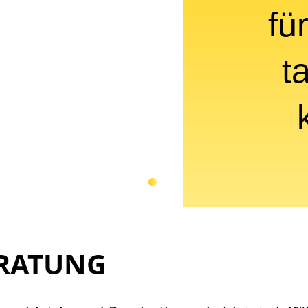
fü
t
ERATUNG