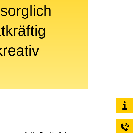
rsorglich
atkräftig
kreativ