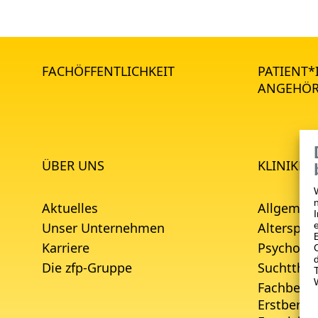
FACHÖFFENTLICHKEIT
PATIENT
ANGEHÖR
ÜBER UNS
KLINIKEN
Aktuelles
Allgemein
Unser Unternehmen
Alterspsyc
Karriere
Psychoso
Die zfp-Gruppe
Suchtther
Fachberei
Erstbera