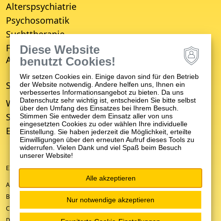
Alterspsychiatrie
Psychosomatik
Suchttherapie
Fachbereich für Empfang, Erstberatung,
Diese Website
Aufnahme und Entwicklungsverzögerung (FBE)
benutzt Cookies!
Wir setzen Cookies ein. Einige davon sind für den Betrieb
STANDORTE
der Website notwendig. Andere helfen uns, Ihnen ein
verbessertes Informationsangebot zu bieten. Da uns
Datenschutz sehr wichtig ist, entscheiden Sie bitte selbst
Winnenden
über den Umfang des Einsatzes bei Ihrem Besuch.
Schwäbisch Gmünd
Stimmen Sie entweder dem Einsatz aller von uns
eingesetzten Cookies zu oder wählen Ihre individuelle
Ellwangen
Einstellung. Sie haben jederzeit die Möglichkeit, erteilte
Einwilligungen über den erneuten Aufruf dieses Tools zu
widerrufen. Vielen Dank und viel Spaß beim Besuch
unserer Website!
EIN UNTERNEHMEN DER ZFP-GRUPPE BADEN-WÜRTTEMBERG
Alle akzeptieren
ANFAHRT/KONTAKT
BARRIEREFREIHEIT
Nur notwendige akzeptieren
COOKIE-EINSTELLUNGEN
DATENSCHUTZ