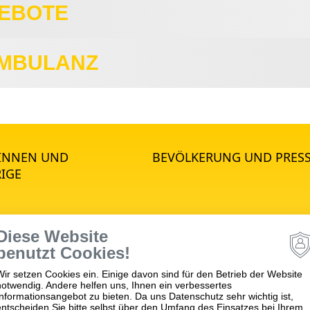
EBOTE
AMBULANZ
*INNEN UND
BEVÖLKERUNG UND PRES
IGE
Diese Website
STANDORTE
benutzt Cookies!
Wir setzen Cookies ein. Einige davon sind für den Betrieb der Website
notwendig. Andere helfen uns, Ihnen ein verbessertes
psychiatrie
Winnenden
Informationsangebot zu bieten. Da uns Datenschutz sehr wichtig ist,
hiatrie
Schwäbisch Gmünd
entscheiden Sie bitte selbst über den Umfang des Einsatzes bei Ihrem