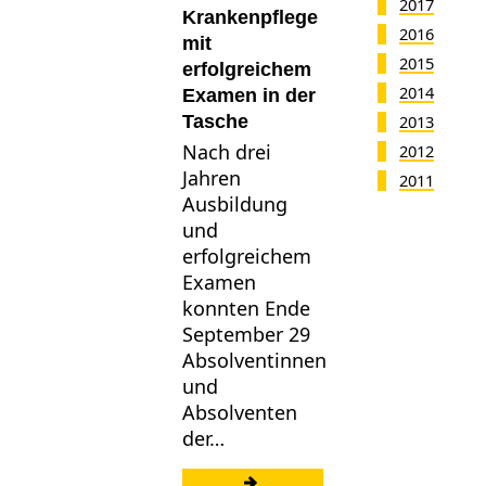
2017
Krankenpflege
2016
mit
2015
erfolgreichem
2014
Examen in der
Tasche
2013
Nach drei
2012
Jahren
2011
Ausbildung
und
erfolgreichem
Examen
konnten Ende
September 29
Absolventinnen
und
Absolventen
der…