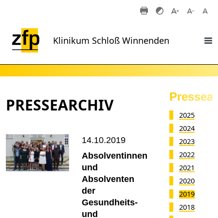
Zum Hauptinhalt springen
Klinikum Schloß Winnenden
Pressear
PRESSEARCHIV
2025
2024
14.10.2019
2023
2022
Absolventinnen
und
2021
Absolventen
2020
der
2019
Gesundheits-
2018
und