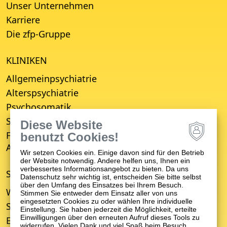
Unser Unternehmen
Karriere
Die zfp-Gruppe
KLINIKEN
Allgemeinpsychiatrie
Alterspsychiatrie
Psychosomatik
Suchttherapie
Diese Website
Fachbereich für Empfang, Erstberatung,
benutzt Cookies!
Aufnahme und Entwicklungsverzögerung (FBE)
Wir setzen Cookies ein. Einige davon sind für den Betrieb
der Website notwendig. Andere helfen uns, Ihnen ein
verbessertes Informationsangebot zu bieten. Da uns
STANDORTE
Datenschutz sehr wichtig ist, entscheiden Sie bitte selbst
über den Umfang des Einsatzes bei Ihrem Besuch.
Winnenden
Stimmen Sie entweder dem Einsatz aller von uns
eingesetzten Cookies zu oder wählen Ihre individuelle
Schwäbisch Gmünd
Einstellung. Sie haben jederzeit die Möglichkeit, erteilte
Einwilligungen über den erneuten Aufruf dieses Tools zu
Ellwangen
widerrufen. Vielen Dank und viel Spaß beim Besuch