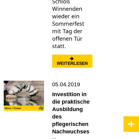
Schloß
Winnenden
wieder ein
Sommerfest
mit Tag der
offenen Tür
statt.
: SOMMERFEST MIT TA
WEITERLESEN
05.04.2019
Investition in
die praktische
Ausbildung
des
pflegerischen
Nachwuchses