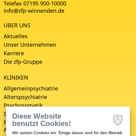
Telefax 07195 900-10000
info
@
zfp-winnenden.de
ÜBER UNS
Aktuelles
Unser Unternehmen
Karriere
Die zfp-Gruppe
KLINIKEN
Allgemeinpsychiatrie
Alterspsychiatrie
Psychosomatik
Suchttherapie
Diese Website
Fachbereich für Empfang, Erstberatung,
benutzt Cookies!
Aufnahme und Entwicklungsverzögerung (FBE)
Wir setzen Cookies ein. Einige davon sind für den Betrieb