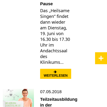
Pause
Das „Heilsame
Singen“ findet
dann wieder
am Dienstag,
19. Juni von
16.30 bis 17.30
Uhr im
Andachtssaal
des
Klinikums…
: HEILSAMES SINGEN M
WEITERLESEN
07.05.2018
Teilzeitausbildung
in der