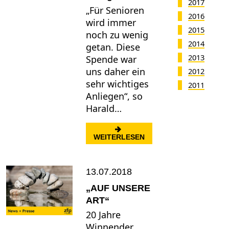
2017
„Für Senioren
2016
wird immer
2015
noch zu wenig
2014
getan. Diese
2013
Spende war
uns daher ein
2012
sehr wichtiges
2011
Anliegen“, so
Harald…
: HIGHTECH-GERÄT FÜ
WEITERLESEN
13.07.2018
„AUF UNSERE
ART“
20 Jahre
Winnender