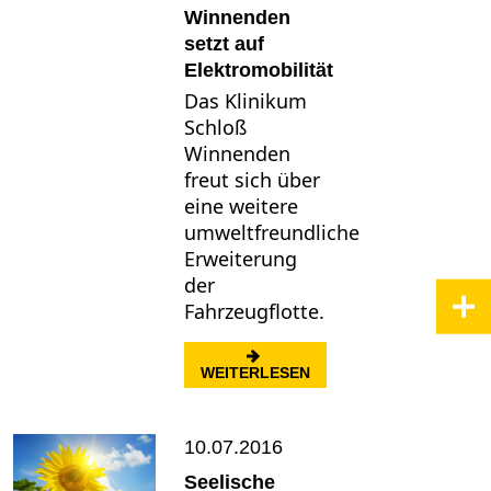
Winnenden
setzt auf
Elektromobilität
Das Klinikum
Schloß
Winnenden
freut sich über
eine weitere
umweltfreundliche
Erweiterung
der
Fahrzeugflotte.
: KLINIKUM SCHLOSS 
WEITERLESEN
10.07.2016
Seelische