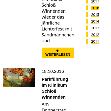
2017
Schloß
2016
Winnenden
2015
wieder das
2014
jährliche
2013
Lichterfest mit
Sandmännchen
2012
und…
2011
: LAMPIONUMZUG MIT 
WEITERLESEN
18.10.2016
Parkführung
im Klinikum
Schloß
Winnenden
Am
Donnerstag,