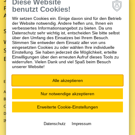
Diese Website
Fachbereich für Empfang, Erstberatung,
benutzt Cookies!
Aufnahme und Entwicklungsverzögerung (FBE)
Wir setzen Cookies ein. Einige davon sind für den Betrieb
der Website notwendig. Andere helfen uns, Ihnen ein
verbessertes Informationsangebot zu bieten. Da uns
STANDORTE
Datenschutz sehr wichtig ist, entscheiden Sie bitte selbst
über den Umfang des Einsatzes bei Ihrem Besuch.
Winnenden
Stimmen Sie entweder dem Einsatz aller von uns
eingesetzten Cookies zu oder wählen Ihre individuelle
Schwäbisch Gmünd
Einstellung. Sie haben jederzeit die Möglichkeit, erteilte
Einwilligungen über den erneuten Aufruf dieses Tools zu
Ellwangen
widerrufen. Vielen Dank und viel Spaß beim Besuch
unserer Website!
Alle akzeptieren
EIN UNTERNEHMEN DER ZFP-GRUPPE BADEN-WÜRTTEMBERG
ANFAHRT/KONTAKT
Nur notwendige akzeptieren
BARRIEREFREIHEIT
COOKIE-EINSTELLUNGEN
Erweiterte Cookie-Einstellungen
DATENSCHUTZ
IMPRESSUM
Datenschutz
Impressum