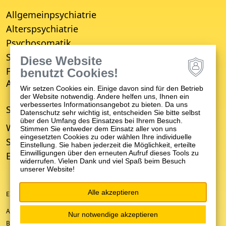
Allgemeinpsychiatrie
Alterspsychiatrie
Psychosomatik
Suchttherapie
Diese Website
Fachbereich für Empfang, Erstberatung,
benutzt Cookies!
Aufnahme und Entwicklungsverzögerung (FBE)
Wir setzen Cookies ein. Einige davon sind für den Betrieb
der Website notwendig. Andere helfen uns, Ihnen ein
verbessertes Informationsangebot zu bieten. Da uns
STANDORTE
Datenschutz sehr wichtig ist, entscheiden Sie bitte selbst
über den Umfang des Einsatzes bei Ihrem Besuch.
Winnenden
Stimmen Sie entweder dem Einsatz aller von uns
eingesetzten Cookies zu oder wählen Ihre individuelle
Schwäbisch Gmünd
Einstellung. Sie haben jederzeit die Möglichkeit, erteilte
Einwilligungen über den erneuten Aufruf dieses Tools zu
Ellwangen
widerrufen. Vielen Dank und viel Spaß beim Besuch
unserer Website!
Alle akzeptieren
EIN UNTERNEHMEN DER ZFP-GRUPPE BADEN-WÜRTTEMBERG
ANFAHRT/KONTAKT
Nur notwendige akzeptieren
BARRIEREFREIHEIT