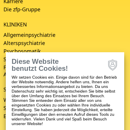
Karriere
Die zfp-Gruppe
KLINIKEN
Allgemeinpsychiatrie
Alterspsychiatrie
Psychosomatik
Suchttherapie
Diese Website
Fachbereich für Empfang, Erstberatung,
benutzt Cookies!
Aufnahme und Entwicklungsverzögerung (FBE)
Wir setzen Cookies ein. Einige davon sind für den Betrieb
der Website notwendig. Andere helfen uns, Ihnen ein
verbessertes Informationsangebot zu bieten. Da uns
STANDORTE
Datenschutz sehr wichtig ist, entscheiden Sie bitte selbst
über den Umfang des Einsatzes bei Ihrem Besuch.
Winnenden
Stimmen Sie entweder dem Einsatz aller von uns
eingesetzten Cookies zu oder wählen Ihre individuelle
Schwäbisch Gmünd
Einstellung. Sie haben jederzeit die Möglichkeit, erteilte
Einwilligungen über den erneuten Aufruf dieses Tools zu
Ellwangen
widerrufen. Vielen Dank und viel Spaß beim Besuch
unserer Website!