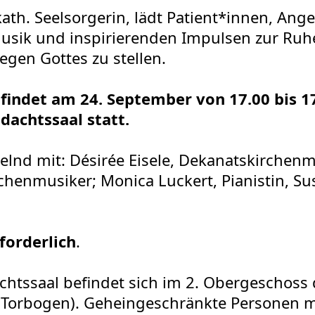
ath. Seelsorgerin, lädt Patient*innen, Ang
 Musik und inspirierenden Impulsen zur Ru
egen Gottes zu stellen.
findet am 24. September von 17.00 bis 1
achtssaal statt.
lnd mit: Désirée Eisele, Dekanatskirchenmu
rchenmusiker; Monica Luckert, Pianistin, S
forderlich
.
chtssaal befindet sich im 2. Obergeschoss
Torbogen). Geheingeschränkte Personen me