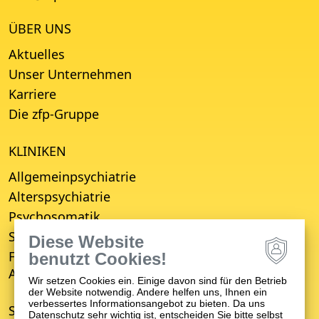
ÜBER UNS
Aktuelles
Unser Unternehmen
Karriere
Die zfp-Gruppe
KLINIKEN
Allgemeinpsychiatrie
Alterspsychiatrie
Psychosomatik
Suchttherapie
Diese Website
Fachbereich für Empfang, Erstberatung,
benutzt Cookies!
Aufnahme und Entwicklungsverzögerung (FBE)
Wir setzen Cookies ein. Einige davon sind für den Betrieb
der Website notwendig. Andere helfen uns, Ihnen ein
verbessertes Informationsangebot zu bieten. Da uns
STANDORTE
Datenschutz sehr wichtig ist, entscheiden Sie bitte selbst