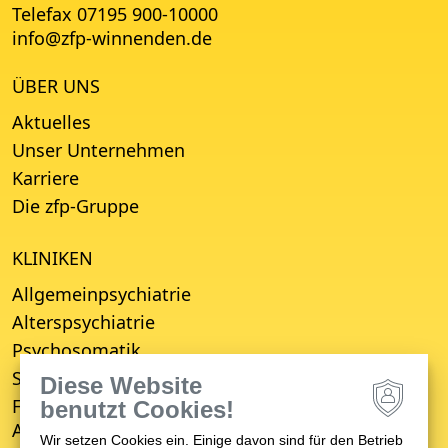
Telefax 07195 900-10000
info
@
zfp-winnenden.de
ÜBER UNS
Aktuelles
Unser Unternehmen
Karriere
Die zfp-Gruppe
KLINIKEN
Allgemeinpsychiatrie
Alterspsychiatrie
Psychosomatik
Suchttherapie
Diese Website
Fachbereich für Empfang, Erstberatung,
benutzt Cookies!
Aufnahme und Entwicklungsverzögerung (FBE)
Wir setzen Cookies ein. Einige davon sind für den Betrieb