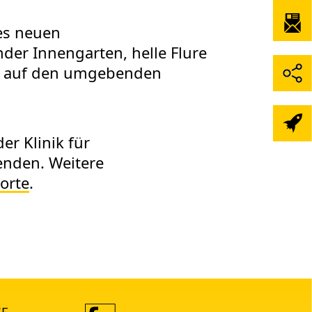
es neuen
er Innengarten, helle Flure
k auf den umgebenden
r Klinik für
enden. Weitere
orte
.
SE