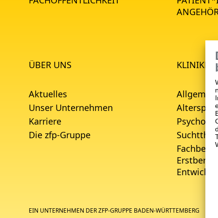
ANGEHÖR
ÜBER UNS
KLINIKEN
Aktuelles
Allgemein
Unser Unternehmen
Alterspsyc
Karriere
Psychoso
Die zfp-Gruppe
Suchtther
Fachberei
Erstbera
Entwicklu
EIN UNTERNEHMEN DER ZFP-GRUPPE BADEN-WÜRTTEMBERG