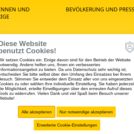
*INNEN UND
BEVÖLKERUNG UND PRES
IGE
Diese Website
STANDORTE
benutzt Cookies!
Wir setzen Cookies ein. Einige davon sind für den Betrieb der Website
notwendig. Andere helfen uns, Ihnen ein verbessertes
psychiatrie
Winnenden
Informationsangebot zu bieten. Da uns Datenschutz sehr wichtig ist,
hiatrie
Schwäbisch Gmünd
entscheiden Sie bitte selbst über den Umfang des Einsatzes bei Ihrem
Besuch. Stimmen Sie entweder dem Einsatz aller von uns eingesetzten
matik
Ellwangen
Cookies zu oder wählen Ihre individuelle Einstellung. Sie haben jederzei
die Möglichkeit, erteilte Einwilligungen über den erneuten Aufruf dieses
apie
Tools zu widerrufen. Vielen Dank und viel Spaß beim Besuch unserer
Website!
ch für Empfang,
tung, Aufnahme und
Alle akzeptieren
Nur notwendige akzeptieren
ngsverzögerung (FBE)
Erweiterte Cookie-Einstellungen