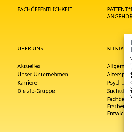
FACHÖFFENTLICHKEIT
PATIENT
ANGEHÖR
ÜBER UNS
KLINIKEN
Aktuelles
Allgemein
Unser Unternehmen
Alterspsyc
Karriere
Psychoso
Die zfp-Gruppe
Suchtther
Fachberei
Erstbera
Entwicklu