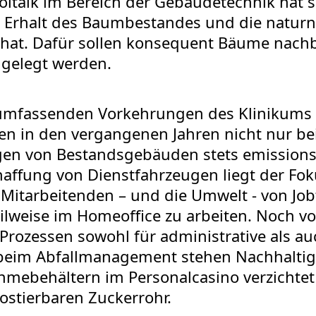
ltaik im Bereich der Gebäudetechnik hat s
rhalt des Baumbestandes und die naturna
hat. Dafür sollen konsequent Bäume nachb
ngelegt werden.
ie umfassenden Vorkehrungen des Klinikums
en in den vergangenen Jahren nicht nur b
ngen von Bestandsgebäuden stets emissio
haffung von Dienstfahrzeugen liegt der Foku
 Mitarbeitenden – und die Umwelt - von Job
eilweise im Homeoffice zu arbeiten. Noch 
 Prozessen sowohl für administrative als a
 beim Abfallmanagement stehen Nachhaltigk
hmebehältern im Personalcasino verzichtet
ostierbaren Zuckerrohr.