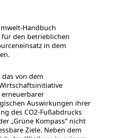
 Umwelt-Handbuch
 für den betrieblichen
ourceneinsatz in dem
en.
, das von dem
tschaftsinitiative
g erneuerbarer
ogischen Auswirkungen ihrer
rung des CO2-Fußabdrucks
 der „Grüne Kompass“ nicht
essbare Ziele. Neben dem